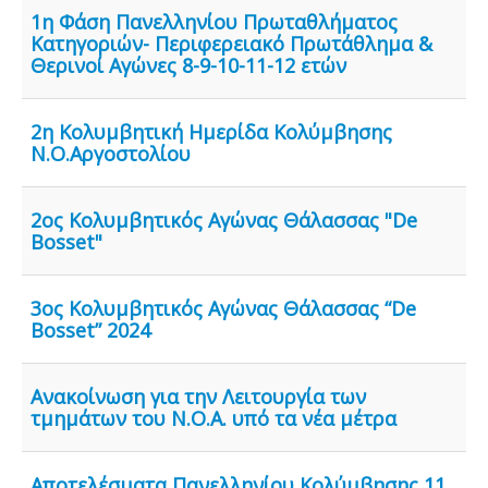
Επικοινωνία
1η Φάση Πανελληνίου Πρωταθλήματος
Κατηγοριών- Περιφερειακό Πρωτάθλημα &
Σύνδεσμοι
Θερινοί Αγώνες 8-9-10-11-12 ετών
2η Κολυμβητική Ημερίδα Κολύμβησης
Ν.Ο.Αργοστολίου
2ος Κολυμβητικός Αγώνας Θάλασσας "De
Bosset"
3ος Κολυμβητικός Αγώνας Θάλασσας “De
Bosset” 2024
Ανακοίνωση για την Λειτουργία των
τμημάτων του Ν.Ο.Α. υπό τα νέα μέτρα
Αποτελέσματα Πανελληνίου Κολύμβησης 11