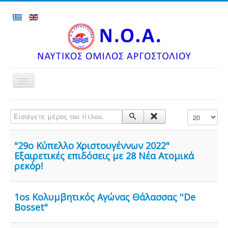
Toggle
Navigation
Αρχική
Εισάγετε μέρος του τίτλου.
Εμφάνιση #
Ανακοινώσεις
Τμήματα
"29ο Κύπελλο Χριστουγέννων 2022"
Αποτελέσματα Αγώνων
Εξαιρετικές επιδόσεις με 28 Νέα Ατομικά
ρεκόρ!
Εγκαταστάσεις
Φωτογραφίες
1os Κολυμβητικός Αγώνας Θάλασσας ''De
Επιτυχίες Τμημάτων
Bosset"
Ιστορικό Ομίλου