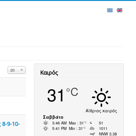
Display #
20
Καιρός
31
°C
Αίθριος καιρός
Σαββάτο
8-9-10-
3:46 AM
Max : 31
51
°C
5:41 PM
Min : 31
1011
°C
NNW 3.38