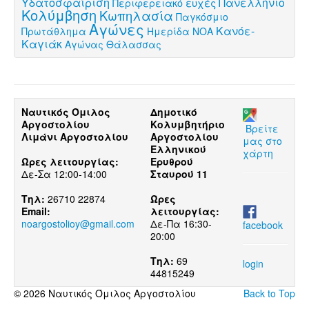
Υδατοσφαίριση
Πανελλήνιο
ευχές
Περιφερειακό
Κολύμβηση
Κωπηλασία
Παγκόσμιο
Αγώνες
Κανόε-
Πρωτάθλημα
Ημερίδα ΝΟΑ
Καγιάκ
Αγώνας Θάλασσας
Ναυτικός Όμιλος
Δημοτικό
Αργοστολίου
Κολυμβητήριο
Βρείτε
Λιμάνι Αργοστολίου
Αργοστολίου
μας στο
Ελληνικού
χάρτη
Ώρες λειτουργίας:
Ερυθρού
Δε-Σα 12:00-14:00
Σταυρού 11
Τηλ:
26710 22874
Ώρες
Email:
λειτουργίας:
noargostolioy@gmail.com
Δε-Πα 16:30-
facebook
20:00
Τηλ:
69
login
44815249
© 2026 Ναυτικός Όμιλος Αργοστολίου
Back to Top